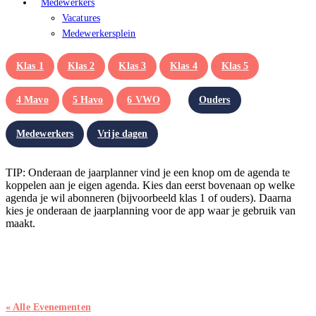
Medewerkers
Vacatures
Medewerkersplein
Klas 1
Klas 2
Klas 3
Klas 4
Klas 5
4 Mavo
5 Havo
6 VWO
Ouders
Medewerkers
Vrije dagen
TIP: Onderaan de jaarplanner vind je een knop om de agenda te
koppelen aan je eigen agenda. Kies dan eerst bovenaan op welke
agenda je wil abonneren (bijvoorbeeld klas 1 of ouders). Daarna
kies je onderaan de jaarplanning voor de app waar je gebruik van
maakt.
« Alle Evenementen