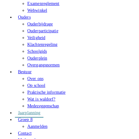
Examenreglement
Webwinkel
Ouders
Ouderbijdrage
Ouderparticipatie
Veiligheid
Klachtenregeling
Schoolgids
Ouderplein
Overgangsnormen
Bestuur
Over ons
Op school
Praktische informatie
Wat is waldorf?
Medezeggenschap
Jaarplanning
Groep 8
Aanmelden
Contact